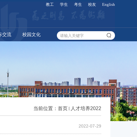
教工
学生
考生
校友
English
际交流
校园文化
当前位置：
首页
人才培养2022
2022-07-29