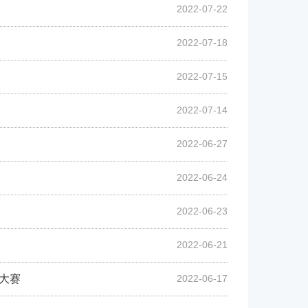
2022-07-22
2022-07-18
2022-07-15
2022-07-14
2022-06-27
2022-06-24
2022-06-23
2022-06-21
业大赛
2022-06-17