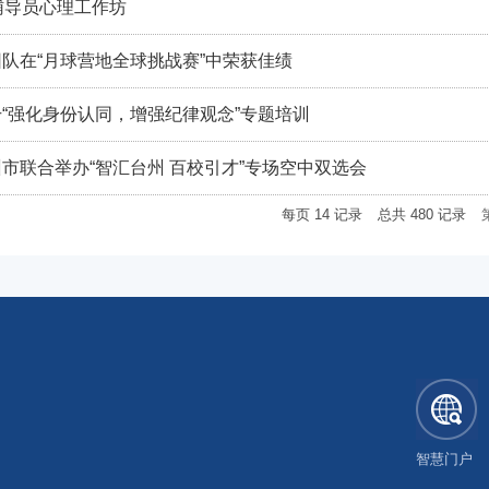
辅导员心理工作坊
队在“月球营地全球挑战赛”中荣获佳绩
“强化身份认同，增强纪律观念”专题培训
市联合举办“智汇台州 百校引才”专场空中双选会
每页
14
记录
总共
480
记录
智慧门户