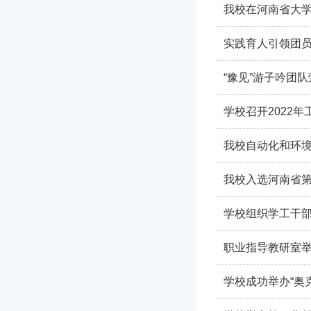
我校在河南省大
实践育人引领团员
“豫见”游子吟团
学校召开2022
我校自动化和环
我校入选河南省
学校组织学工干
职业指导教研室
学校成功举办“奥克