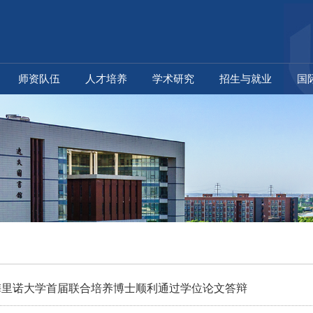
师资队伍
人才培养
学术研究
招生与就业
国
梅里诺大学首届联合培养博士顺利通过学位论文答辩