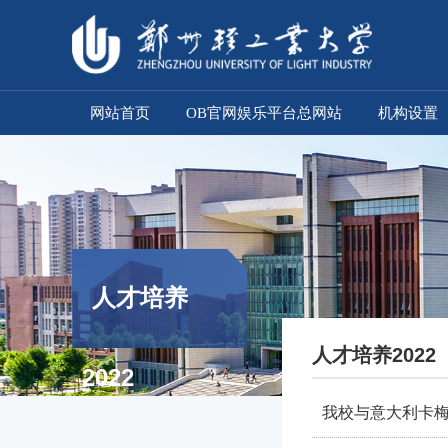
网站首页
OB官网娱乐平台总网站
机构设置
人才培养
人才培养2022
2022
我校与意大利卡