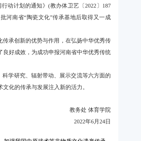
润行动计划的通知》
(
教办体卫艺〔
2022
〕
187
批河南省“陶瓷文化
”
传承基地后取得又一成
化传承创新的优势与作用，在弘扬中华优秀传
了良好成效，为成功申报河南省中华优秀传统
、科学研究、辐射带动、展示交流等六方面的
术文化的
传承与
发展注入新的活力。
教务处
体育学院
2022
年
6
月
2
4
日